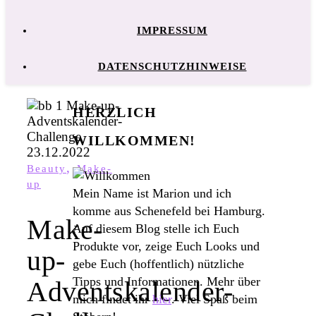
IMPRESSUM
DATENSCHUTZHINWEISE
HERZLICH
WILLKOMMEN!
,
Beauty
Make-
up
Mein Name ist Marion und ich
komme aus Schenefeld bei Hamburg.
Make-
Auf diesem Blog stelle ich Euch
Produkte vor, zeige Euch Looks und
up-
gebe Euch (hoffentlich) nützliche
Tipps und Informationen. Mehr über
Adventskalender-
mich findet ihr
hier
. Viel Spaß beim