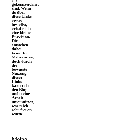
(*)
gekennzeichnet
sind. Wenn
du über
diese Links
etwas
bestellst,
erhalte ich
eine kleine
Provision.
Dir
entstehen
dabei
keinerlei
Mehrkosten,
doch durch
die
bewusste
Nutzung
dieser
Links
kannst du
den Blog
und meine
Arbeit
unterstützen,
was mich
sehr freuen
würde.
Meine