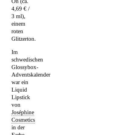
On (ca.
4,69 € /
3 ml),
einem
roten
Glitzerton.
Im
schwedischen
Glossybox-
Adventskalender
war ein
Liquid
Lipstick
von
Joséphine
Cosmetics
in der
Farbe