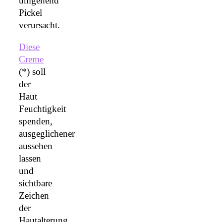
umgehend
Pickel
verursacht.
Diese
Creme
(*) soll
der
Haut
Feuchtigkeit
spenden,
ausgeglichener
aussehen
lassen
und
sichtbare
Zeichen
der
Hautalterung