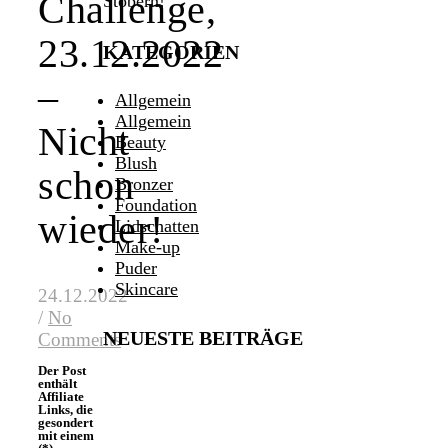
Challenge,
Stöbern!
23.12.2022
KATEGORIEN
–
Allgemein
Allgemein
Nicht
Beauty
Blush
schon
Bronzer
Foundation
wieder!
Lidschatten
Make-up
Puder
Skincare
24.12.2022
/
No
NEUESTE BEITRÄGE
Comments
Der Post
enthält
Affiliate
Links, die
gesondert
mit einem