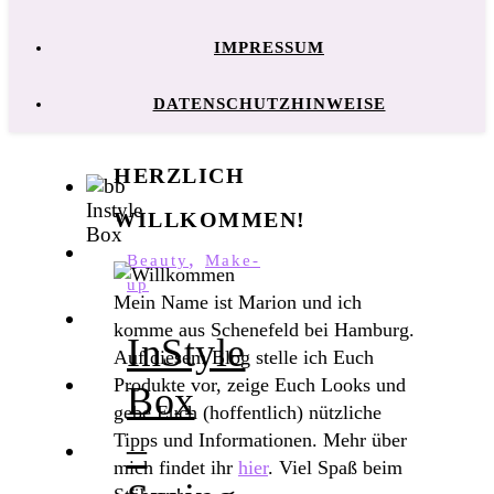
IMPRESSUM
DATENSCHUTZHINWEISE
HERZLICH
WILLKOMMEN!
,
Beauty
Make-
up
Mein Name ist Marion und ich
komme aus Schenefeld bei Hamburg.
InStyle
Auf diesem Blog stelle ich Euch
Produkte vor, zeige Euch Looks und
Box
gebe Euch (hoffentlich) nützliche
–
Tipps und Informationen. Mehr über
mich findet ihr
hier
. Viel Spaß beim