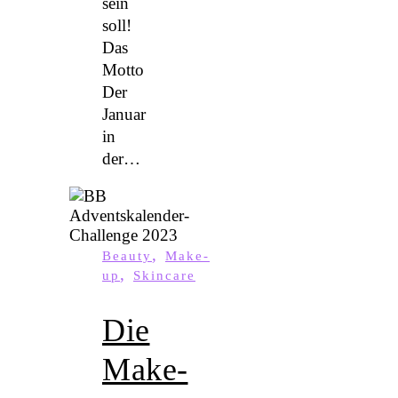
sein
soll!
Das
Motto
Der
Januar
in
der…
,
Beauty
Make-
,
up
Skincare
Die
Make-