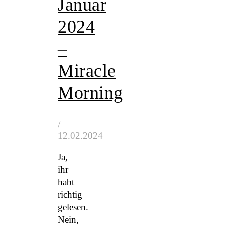
Januar
2024
–
Miracle
Morning
/
12.02.2024
Ja,
ihr
habt
richtig
gelesen.
Nein,