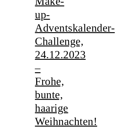
Make-
up-
Adventskalender-
Challenge,
24.12.2023
–
Frohe,
bunte,
haarige
Weihnachten!