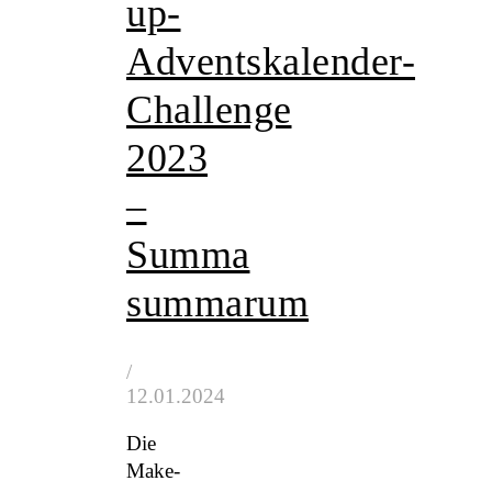
up-
Adventskalender-
Challenge
2023
–
Summa
summarum
/
12.01.2024
Die
Make-