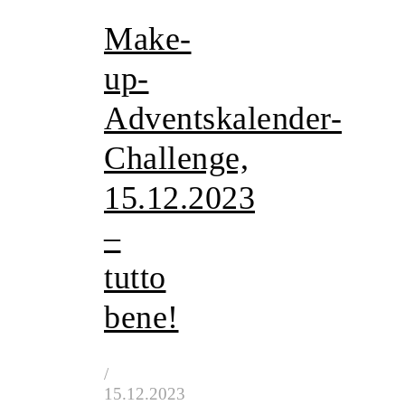
Make-
up-
Adventskalender-
Challenge,
15.12.2023
–
tutto
bene!
/
15.12.2023