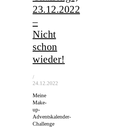
23.12.2022
–
Nicht
schon
wieder!
/
24.12.2022
Meine
Make-
up-
Adventskalender-
Challenge