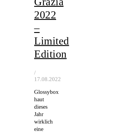
Grazia
2022
–
Limited
Edition
/
17.08.2022
Glossybox
haut
dieses
Jahr
wirklich
eine