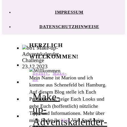
IMPRESSUM
DATENSCHUTZHINWEISE
HERZLICH
WILLKOMMEN!
,
Beauty
Make-
Mein Name ist Marion und ich
up
komme aus Schenefeld bei Hamburg.
Auf diesem Blog stelle ich Euch
Make-
Produkte vor, zeige Euch Looks und
gebe Euch (hoffentlich) nützliche
up-
Tipps und Informationen. Mehr über
Adventskalender-
mich findet ihr
hier
. Viel Spaß beim