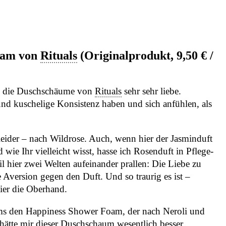
Foam von
Rituals
(Originalprodukt, 9,50 € /
ich die Duschschäume von
Rituals
sehr sehr liebe.
 und kuschelige Konsistenz haben und sich anfühlen, als
eider – nach Wildrose. Auch, wenn hier der Jasminduft
e Ihr vielleicht wisst, hasse ich Rosenduft in Pflege-
 hier zwei Welten aufeinander prallen: Die Liebe zu
version gegen den Duft. Und so traurig es ist –
ier die Oberhand.
ms den Happiness Shower Foam, der nach Neroli und
hätte mir dieser Duschschaum wesentlich besser