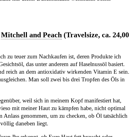
n
Mitchell and Peach
(Travelsize, ca. 24,00
ich zu teuer zum Nachkaufen ist, deren Produkte ich
Gesichtsöl, das unter anderem auf Haselnussöl basiert.
und reich an dem antioxidativ wirkenden Vitamin E sein.
usgleichen. Man soll zwei bis drei Tropfen des Öls in
egenüber, weil sich in meinem Kopf manifestiert hat,
wieso mit meiner Haut zu kämpfen habe, nicht optimal
um Anlass genommen, um zu checken, ob Öl tatsächlich
völlig daneben liegt.
oran Ihr erkennt, ob Eure Haut fett braucht oder