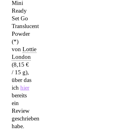
Mini
Ready
Set Go
Translucent
Powder
(*)
von
Lottie
London
(8,15 €
/ 15 g),
über das
ich
hier
bereits
ein
Review
geschrieben
habe.