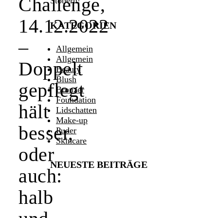
Challenge,
Stöbern!
14.12.2022
KATEGORIEN
–
Allgemein
Allgemein
Doppelt
Beauty
Blush
gepflegt
Bronzer
Foundation
hält
Lidschatten
Make-up
besser,
Puder
Skincare
oder
NEUESTE BEITRÄGE
auch:
halb