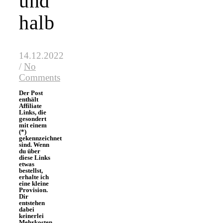
und
halb
14.12.2022
/
No
Comments
Der Post
enthält
Affiliate
Links, die
gesondert
mit einem
(*)
gekennzeichnet
sind. Wenn
du über
diese Links
etwas
bestellst,
erhalte ich
eine kleine
Provision.
Dir
entstehen
dabei
keinerlei
Mehrkosten,