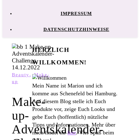
IMPRESSUM
DATENSCHUTZHINWEISE
HERZLICH
WILLKOMMEN!
,
Beauty
Make-
up
Mein Name ist Marion und ich
komme aus Schenefeld bei Hamburg.
Make-
Auf diesem Blog stelle ich Euch
Produkte vor, zeige Euch Looks und
up-
gebe Euch (hoffentlich) nützliche
Tipps und Informationen. Mehr über
Adventskalender-
mich findet ihr
hier
. Viel Spaß beim