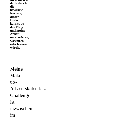
doch durch
die
bewusste
Nutzung
dieser
Links
kannst du
den Blog
und meine
Arbeit
unterstützen,
was mich
sehr freuen
würde.
Meine
Make-
up-
Adventskalender-
Challenge
ist
inzwischen
im