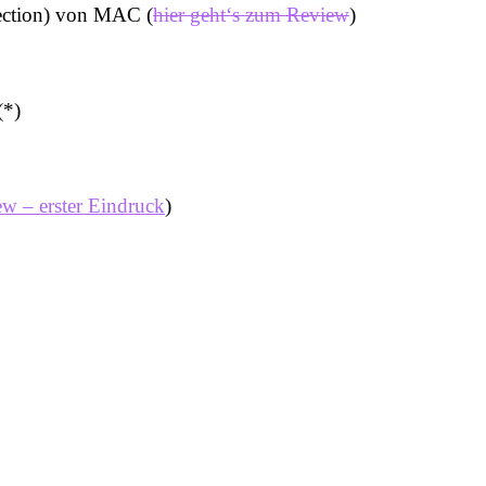
lection) von MAC (
hier geht‘s zum Review
)
(*)
w – erster Eindruck
)