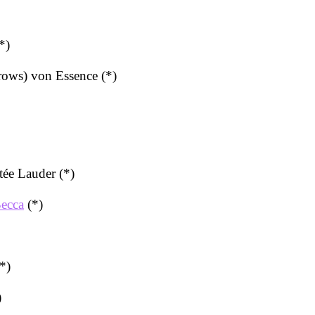
*)
ows) von Essence (*)
ée Lauder (*)
ecca
(*)
*)
)