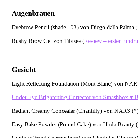
Augenbrauen
Eyebrow Pencil (shade 103) von Diego dalla Palma (
Bushy Brow Gel von Tibisee (
Review – erster Eindr
Gesicht
Light Reflecting Foundation (Mont Blanc) von NARS
Under Eye Brightening Corrector von Smashbox ♥ B
Radiant Creamy Concealer (Chantilly) von NARS (*
Easy Bake Powder (Pound Cake) von Huda Beauty (
Contour Wand (fair/medium) von Charlotte Tilbury (