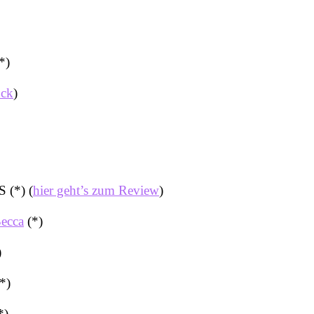
*)
uck
)
 (*) (
hier geht’s zum Review
)
ecca
(*)
)
*)
*)