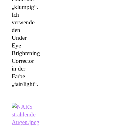
„klumpig“.
Ich
verwende
den
Under
Eye
Brightening
Corrector
in der
Farbe
„fair/light“.