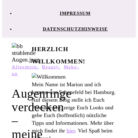
IMPRESSUM
DATENSCHUTZHINWEISE
HERZLICH
WILLKOMMEN!
,
,
Allgemein
Beauty
Make-
up
Mein Name ist Marion und ich
Augenringe
komme aus Schenefeld bei Hamburg.
Auf diesem Blog stelle ich Euch
verdecken
Produkte vor, zeige Euch Looks und
gebe Euch (hoffentlich) nützliche
–
Tipps und Informationen. Mehr über
meine
mich findet ihr
hier
. Viel Spaß beim