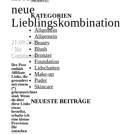
Stöbern!
neue
KATEGORIEN
Lieblingskombination
Allgemein
Allgemein
21.09.2023
Beauty
Blush
/
No
Bronzer
Comments
Foundation
Der Post
Lidschatten
enthält
Affiliate
Make-up
Links, die
Puder
gesondert
mit einem
Skincare
(*)
gekennzeichnet
sind. Wenn
du über
NEUESTE BEITRÄGE
diese Links
etwas
bestellst,
erhalte ich
eine kleine
Provision.
Dir
entstehen