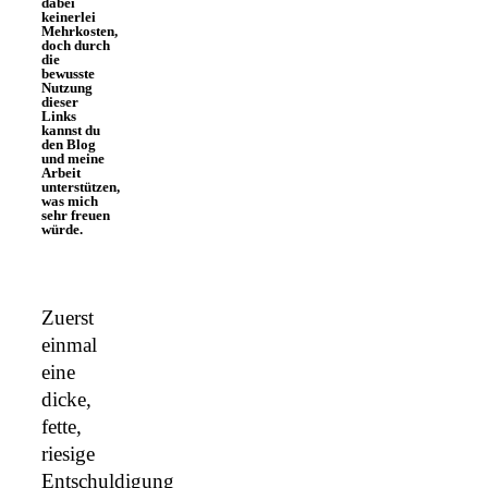
dabei
keinerlei
Mehrkosten,
doch durch
die
bewusste
Nutzung
dieser
Links
kannst du
den Blog
und meine
Arbeit
unterstützen,
was mich
sehr freuen
würde.
Zuerst
einmal
eine
dicke,
fette,
riesige
Entschuldigung