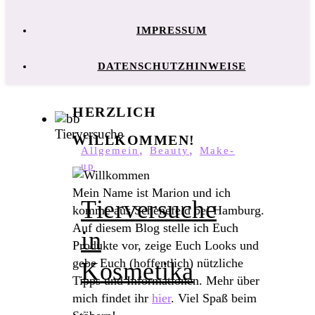
IMPRESSUM
DATENSCHUTZHINWEISE
HERZLICH
WILLKOMMEN!
,
,
Allgemein
Beauty
Make-
up
Mein Name ist Marion und ich
Tierversuche
komme aus Schenefeld bei Hamburg.
Auf diesem Blog stelle ich Euch
in
Produkte vor, zeige Euch Looks und
gebe Euch (hoffentlich) nützliche
Kosmetika
Tipps und Informationen. Mehr über
mich findet ihr
hier
. Viel Spaß beim