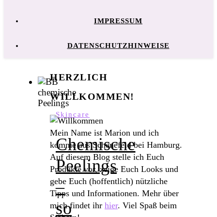
IMPRESSUM
DATENSCHUTZHINWEISE
HERZLICH
WILLKOMMEN!
Skincare
Mein Name ist Marion und ich
Chemische
komme aus Schenefeld bei Hamburg.
Auf diesem Blog stelle ich Euch
Peelings
Produkte vor, zeige Euch Looks und
gebe Euch (hoffentlich) nützliche
–
Tipps und Informationen. Mehr über
so
mich findet ihr
hier
. Viel Spaß beim