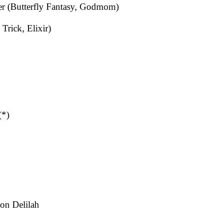
er (Butterfly Fantasy, Godmom)
rick, Elixir)
(*)
on Delilah