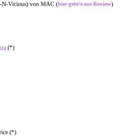
et-N-Vicious) von MAC (
hier geht’s zur Review
)
ora
(*)
ice (*)