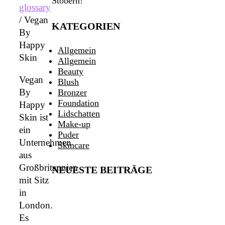
Stöbern!
glossary
/
Vegan
KATEGORIEN
By
Happy
Allgemein
Skin
Allgemein
Beauty
Vegan
Blush
By
Bronzer
Foundation
Happy
Lidschatten
Skin ist
Make-up
ein
Puder
Unternehmen
Skincare
aus
Großbritannien
NEUESTE BEITRÄGE
mit Sitz
in
London.
Es