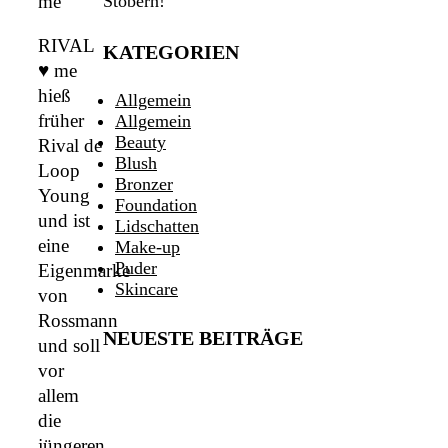
Stöbern!
me
RIVAL
KATEGORIEN
♥ me
hieß
Allgemein
früher
Allgemein
Beauty
Rival de
Blush
Loop
Bronzer
Young
Foundation
und ist
Lidschatten
eine
Make-up
Puder
Eigenmarke
Skincare
von
Rossmann
NEUESTE BEITRÄGE
und soll
vor
allem
die
jüngeren