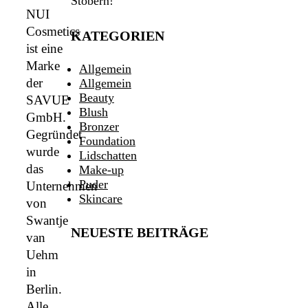
Stöbern!
NUI
Cosmetics
KATEGORIEN
ist eine
Marke
Allgemein
der
Allgemein
Beauty
SAVUE
Blush
GmbH.
Bronzer
Gegründet
Foundation
wurde
Lidschatten
das
Make-up
Puder
Unternehmen
Skincare
von
Swantje
NEUESTE BEITRÄGE
van
Uehm
in
Berlin.
Alle