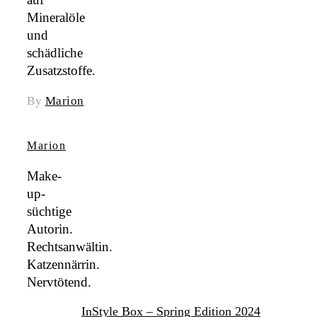
Mineralöle
und
schädliche
Zusatzstoffe.
By
Marion
Marion
Make-
up-
süchtige
Autorin.
Rechtsanwältin.
Katzennärrin.
Nervtötend.
InStyle Box – Spring Edition 2024