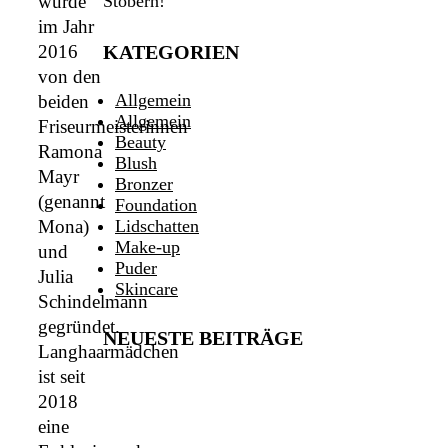
Stöbern!
wurde
im Jahr
KATEGORIEN
2016
von den
Allgemein
beiden
Allgemein
Friseurmeisterinnen
Beauty
Ramona
Blush
Mayr
Bronzer
(genannt
Foundation
Lidschatten
Mona)
Make-up
und
Puder
Julia
Skincare
Schindelmann
gegründet.
NEUESTE BEITRÄGE
Langhaarmädchen
ist seit
2018
eine