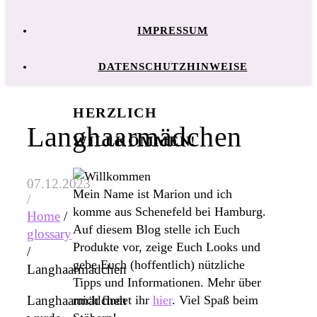
IMPRESSUM
DATENSCHUTZHINWEISE
HERZLICH
Langhaarmädchen
WILLKOMMEN!
07.12.2023
Mein Name ist Marion und ich
/
komme aus Schenefeld bei Hamburg.
Home
/
Auf diesem Blog stelle ich Euch
glossary
Produkte vor, zeige Euch Looks und
/
gebe Euch (hoffentlich) nützliche
Langhaarmädchen
Tipps und Informationen. Mehr über
mich findet ihr
hier
. Viel Spaß beim
Langhaarmädchen