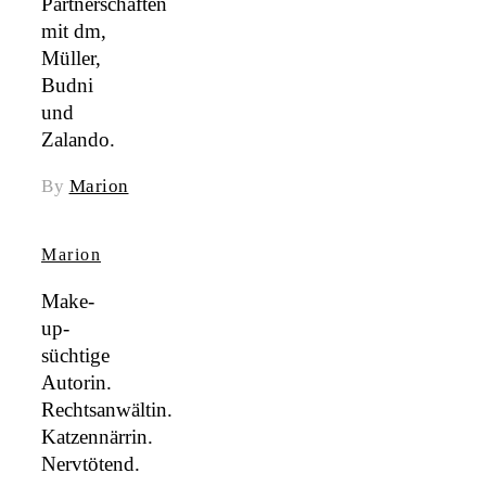
Partnerschaften
mit dm,
Müller,
Budni
und
Zalando.
By
Marion
Marion
Make-
up-
süchtige
Autorin.
Rechtsanwältin.
Katzennärrin.
Nervtötend.