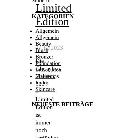
Stöbern!
Limited
KATEGORIEN
Edition
Allgemein
Allgemein
/
Beauty
09.12.2023
Blush
Bronzer
Die
Foundation
Glossybox
Lidschatten
Christmas
Make-up
Puder
2023
Skincare
–
Limited
NEUESTE BEITRÄGE
Edition
ist
immer
noch
verfügbar