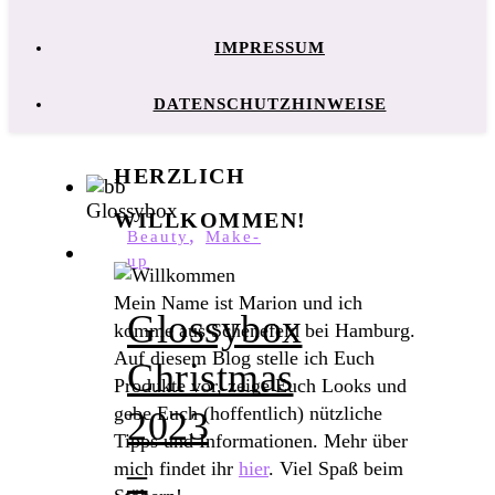
IMPRESSUM
DATENSCHUTZHINWEISE
HERZLICH
WILLKOMMEN!
,
Beauty
Make-
up
Mein Name ist Marion und ich
Glossybox
komme aus Schenefeld bei Hamburg.
Auf diesem Blog stelle ich Euch
Christmas
Produkte vor, zeige Euch Looks und
gebe Euch (hoffentlich) nützliche
2023
Tipps und Informationen. Mehr über
–
mich findet ihr
hier
. Viel Spaß beim