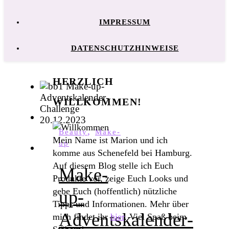
IMPRESSUM
DATENSCHUTZHINWEISE
HERZLICH
WILLKOMMEN!
,
Beauty
Make-
Mein Name ist Marion und ich
up
komme aus Schenefeld bei Hamburg.
Auf diesem Blog stelle ich Euch
Make-
Produkte vor, zeige Euch Looks und
gebe Euch (hoffentlich) nützliche
up-
Tipps und Informationen. Mehr über
Adventskalender-
mich findet ihr
hier
. Viel Spaß beim