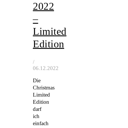
2022
–
Limited
Edition
/
06.12.2022
Die
Christmas
Limited
Edition
darf
ich
einfach