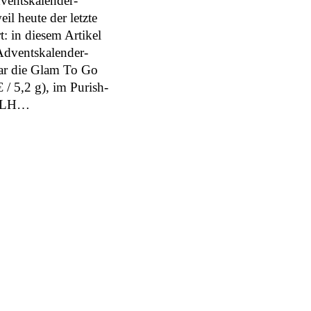
ventskalender-
eil heute der letzte
t: in diesem Artikel
Adventskalender-
ar die Glam To Go
 / 5,2 g), im Purish-
on LH…