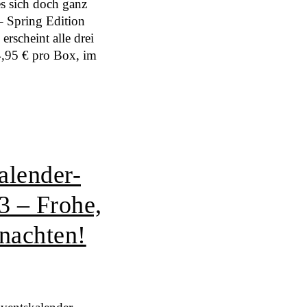
es sich doch ganz
– Spring Edition
rscheint alle drei
4,95 € pro Box, im
lender-
3 – Frohe,
nachten!